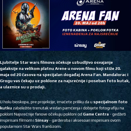
Ljubitelje Star wars filmova očekuje uzbudljivo osvajanje
galaksije na velikom platnu Arene u novom filmu koji stiže 20.
maja od 20 časova na specijalan događaj Arena Fan. Mandalorac i
Grogu vas čekaju uz poklone za najsrećnije i poseban foto kutak,
a ulaznice su u prodaji.
U holu bioskopa, pre projekcije, imaćete priliku da u
specijalnom foto
kutku
zabeležite trenutak vredan pamćenja i dobijete fotografiju na
poklon! Najsrećnije fanove očekuju pokloni od
Game Centra
- gedžeti
inspirisani filmom i
Sinsay
- garderoba i aksesoari inspirisani ovom
popularnom Star Wars franšizom.