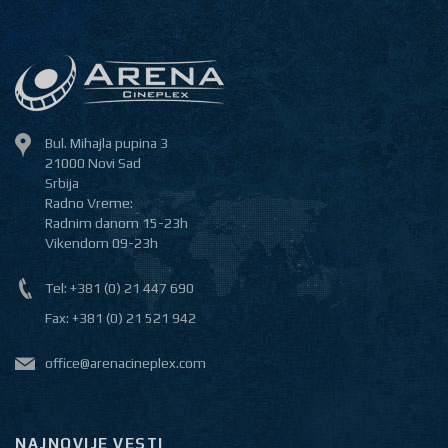
Bul. Mihajla pupina 3
21000 Novi Sad
Srbija
Radno Vreme:
Radnim danom 15-23h
Vikendom 09-23h
Tel: +381 (0) 21 447 690
Fax: +381 (0) 21 521 942
office@arenacineplex.com
NAJNOVIJE VESTI