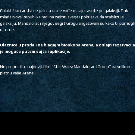
Galaktičko carstvo je palo, a ratne vođe ostaju rasute po galaksiji. Dok
mlada Nova Republika radi na zaštiti svega i pokušava da stabilizuje
galaksiju, Mandalorac i njegov šegrt Grogu angažovani su kako bi pomogli
u tome.
Ulaznice u prodaji na blagajni bioskopa Arena, a onlajn rezervacija
je moguća putem sajta i aplikacije.
Ne propustite najnoviji film “Star Wars: Mandalorac i Grogu” na velikom
platnu vaše Arene.