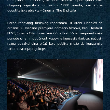
multipleks u Vojvodini, sa šest vrhunski opremljenih sala,
ukupnog kapaciteta od skoro 1.000 mesta, kao i dva
ugostiteljska objekta - Cinema i The End cafe.
Pored redovnog filmskog repertoara, u Areni Cineplex se
organizuju svečane premijere domaćih filmova, kao i festivali
FEST, Cinema City, Cinemania i Kids Fest. Važan segment naše
ponude čine i mogućnost kupovine koncesija (kokice, naćosi i
razna bezalkoholna pića) koje publika može da konzumira
tokom trajanja projekcije.