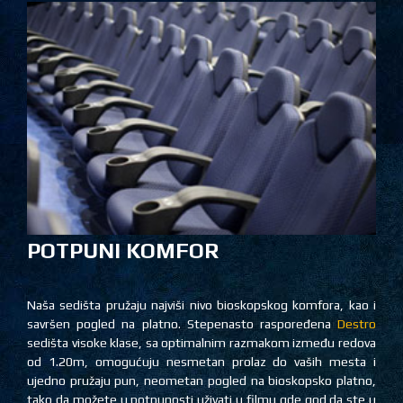
POTPUNI KOMFOR
Naša sedišta pružaju najviši nivo bioskopskog komfora, kao i
savršen pogled na platno. Stepenasto raspoređena
Destro
sedišta visoke klase, sa optimalnim razmakom između redova
od 1.20m, omogućuju nesmetan prolaz do vaših mesta i
ujedno pružaju pun, neometan pogled na bioskopsko platno,
tako da možete u potpunosti uživati u filmu gde god da ste u