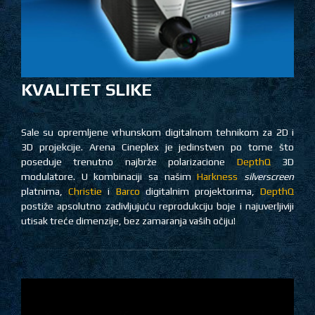
KVALITET SLIKE
Sale su opremljene vrhunskom digitalnom tehnikom za 2D i
3D projekcije. Arena Cineplex je jedinstven po tome što
poseduje trenutno najbrže polarizacione
DepthQ
3D
modulatore. U kombinaciji sa našim
Harkness
silverscreen
platnima,
Christie
i
Barco
digitalnim projektorima,
DepthQ
postiže apsolutno zadivljujuću reprodukciju boje i najuverljiviji
utisak treće dimenzije, bez zamaranja vaših očiju!