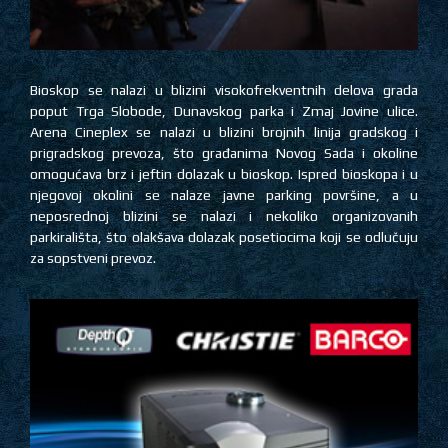
Bioskop se nalazi u blizini visokofrekventnih delova grada
poput Trga Slobode, Dunavskog parka i Zmaj Jovine ulice.
Arena Cineplex se nalazi u blizini brojnih linija gradskog i
prigradskog prevoza, što građanima Novog Sada i okoline
omogućava brz i jeftin dolazak u bioskop. Ispred bioskopa i u
njegovoj okolini se nalaze javne parking površine, a u
neposrednoj blizini se nalazi i nekoliko organizovanih
parkirališta, što olakšava dolazak posetiocima koji se odlučuju
za sopstveni prevoz.