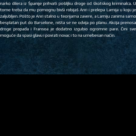
narko dilera iz Španije prihvati pošiljku droge od škotskog kriminalca. U
tome treba da mu pomognu bivši robijaš Anri i prelepa Lamija u koju je
zaljubljen. Pošto je Anri stalno u teorijama zavere, a Lamiju zanima samo
besplatan put do Barselone, ništa se ne odvija po planu. Akcija prenosa
droge propada i Fransoa je dodatno izgubio ogromne pare. Čini sve
moguće da spasi glavu i povrati novac i to na urnebesan način.