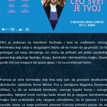
Film je prikazan na Kanskom festivalu i bavi se sudbinom sitnog
kriminalca koji sanja o drugačijem životu ali ne može da ga priušti. Da bi
pobegao od svog okruženja, on mora da prihvati još jedan poslednji
posao koji uključuje Španiju, drogu, Iluminate i dominantnu majku. Glavni
junak čini sve moguće da spase glavu, i to na urnebesan način.
Fransoa je sitni kriminalac koji ima svoj san: da postane ekskluzivni
distributer sladoleda firme Mister Friz u zemljama Magreba (Severna
Afrika), t.j. da se oslobodi kriminala, zasnuje legalni biznis i osnuje
porodicu. Njegovi snovi nestaju kada shvati da je njegova dominantna
majka Dani prokockala celu njegovu ušteđevinu. Da bi ponovo i brzo
zaradio novac za svoje poštene planove Fransoa prihvata posao da za