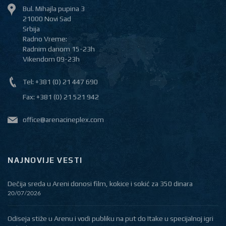
Bul. Mihajla pupina 3
21000 Novi Sad
Srbija
Radno Vreme:
Radnim danom 15-23h
Vikendom 09-23h
Tel: +381 (0) 21 447 690
Fax: +381 (0) 21 521 942
office@arenacineplex.com
NAJNOVIJE VESTI
Dečija sreda u Areni donosi film, kokice i sokić za 350 dinara
20/07/2026
Odiseja stiže u Arenu i vodi publiku na put do Itake u specijalnoj igri