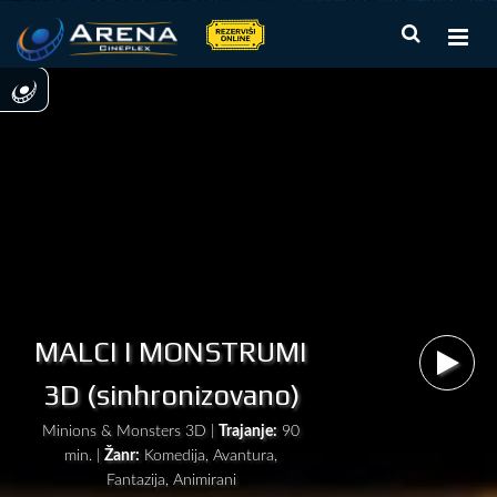
MALCI I MONSTRUMI
3D (sinhronizovano)
Minions & Monsters 3D |
Trajanje:
90
min. |
Žanr:
Komedija, Avantura,
Fantazija, Animirani