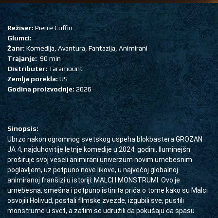
Režiser:
Pierre Coffin
Glumci:
Žanr:
Komedija, Avantura, Fantazija, Animirani
Trajanje:
90 min
Distributer:
Taramount
Zemlja porekla:
US
Godina proizvodnje:
2026
Sinopsis:
Ubrzo nakon ogromnog svetskog uspeha blokbastera GROZAN 
JA 4, najduhovitije letnje komedije u 2024. godini, Iluminejšn 
proširuje svoj veseli animirani univerzum novim urnebesnim 
poglavljem, uz potpuno nove likove, u najvećoj globalnoj 
animiranoj franšizi u istoriji: MALCI I MONSTRUMI. Ovo je 
urnebesna, smešna i potpuno istinita priča o tome kako su Malci 
osvojili Holivud, postali filmske zvezde, izgubili sve, pustili 
monstrume u svet, a zatim se udružili da pokušaju da spasu 