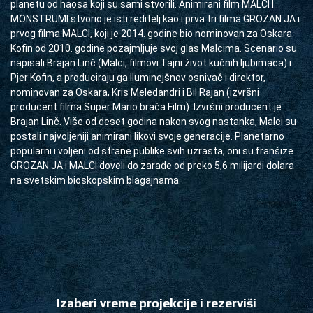
planetu od haosa koji su sami stvorili. Animirani film MALCI I 
MONSTRUMI stvorio je isti reditelj kao i prva tri filma GROZAN JA i 
prvog filma MALCI, koji je 2014. godine bio nominovan za Oskara. 
Kofin od 2010. godine pozajmljuje svoj glas Malcima. Scenario su 
napisali Brajan Linč (Malci, filmovi Tajni život kućnih ljubimaca) i 
Pjer Kofin, a produciraju ga Iluminejšnov osnivač i direktor, 
nominovan za Oskara, Kris Meledandri i Bil Rajan (izvršni 
producent filma Super Mario braća Film). Izvršni producent je 
Brajan Linč. Više od deset godina nakon svog nastanka, Malci su 
postali najvoljeniji animirani likovi svoje generacije. Planetarno 
popularni i voljeni od strane publike svih uzrasta, oni su franšize 
GROZAN JA i MALCI doveli do zarade od preko 5,6 milijardi dolara 
na svetskim bioskopskim blagajnama.
Izaberi vreme projekcije i rezerviši